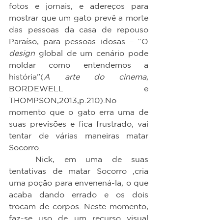
fotos e jornais, e adereços para 
mostrar que um gato prevê a morte 
das pessoas da casa de repouso 
Paraíso, para pessoas idosas – “O 
design
 global de um cenário pode 
moldar como entendemos a 
história”(
A arte do cinema
, 
BORDEWELL e 
THOMPSON,2013,p.210).No 
momento que o gato erra uma de 
suas previsões e fica frustrado, vai 
tentar de várias maneiras matar 
Socorro.
	Nick, em uma de suas 
tentativas de matar Socorro ,cria 
uma poção para envenená-la, o que 
acaba dando errado e os dois 
trocam de corpos. Neste momento, 
faz-se uso de um recurso visual 