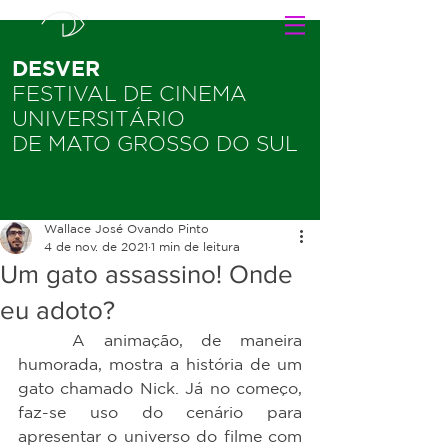
DESVER
FESTIVAL DE CINEMA
UNIVERSITÁRIO
DE MATO GROSSO DO SUL
Wallace José Ovando Pinto
4 de nov. de 2021
1 min de leitura
Um gato assassino! Onde
eu adoto?
	A animação, de maneira 
humorada, mostra a história de um 
gato chamado Nick. Já no começo, 
faz-se uso do cenário para 
apresentar o universo do filme com 