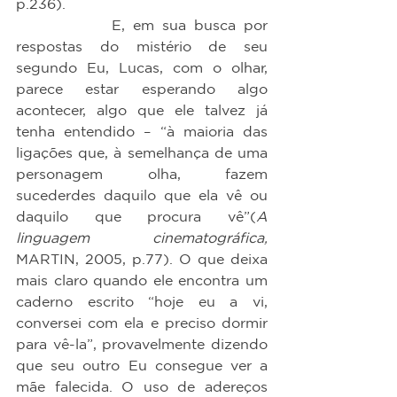
p.236).
            E, em sua busca por 
respostas do mistério de seu 
segundo Eu, Lucas, com o olhar, 
parece estar esperando algo 
acontecer, algo que ele talvez já 
tenha entendido – “à maioria das 
ligações que, à semelhança de uma 
personagem olha, fazem 
sucederdes daquilo que ela vê ou 
daquilo que procura vê”(
A 
linguagem cinematográfica, 
MARTIN, 2005, p.77). O que deixa 
mais claro quando ele encontra um 
caderno escrito “hoje eu a vi, 
conversei com ela e preciso dormir 
para vê-la”, provavelmente dizendo 
que seu outro Eu consegue ver a 
mãe falecida. O uso de adereços 