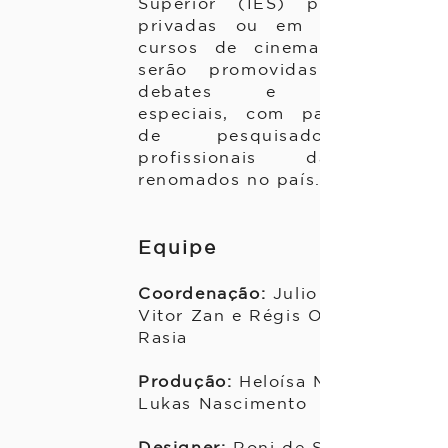
Superior (IES) públicas e
privadas ou em escolas e
cursos de cinema. Também
serão promovidas oficinas,
debates e exibições
especiais, com participação
de pesquisadores e
profissionais da área
renomados no país.
Equipe
Coordenação:
Julio
Vitor Zan e Régis Orlando
Rasia
Produção:
Heloísa Montai e
Lukas Nascimento
Designer:
Roni de Sousa