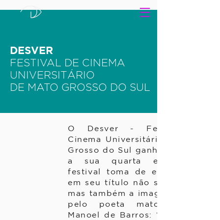
DESVER
FESTIVAL DE CINEMA
UNIVERSITÁRIO
DE MATO GROSSO DO SUL
O Desver - Festival de
Cinema Universitário de Mato
Grosso do Sul ganha este ano
a sua quarta edição. O
festival toma de empréstimo
em seu título não só o verso,
mas também a imagem criada
pelo poeta matogrossense
Manoel de Barros: “Então era