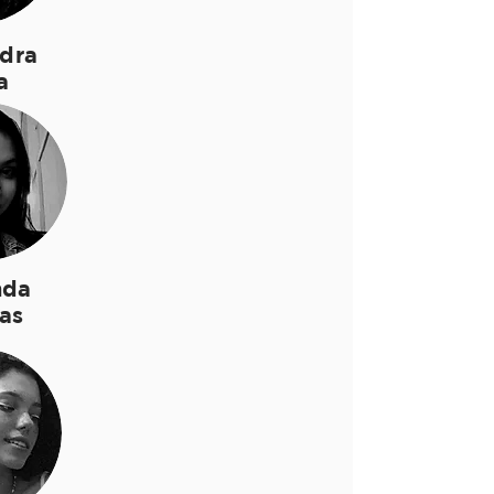
dra
a
da
as