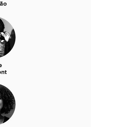
ão
e
nt