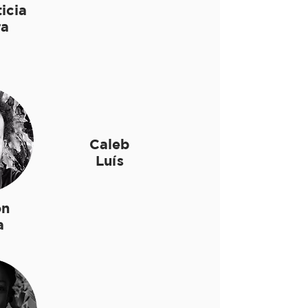
icia
ra
Caleb
Luís
on
a