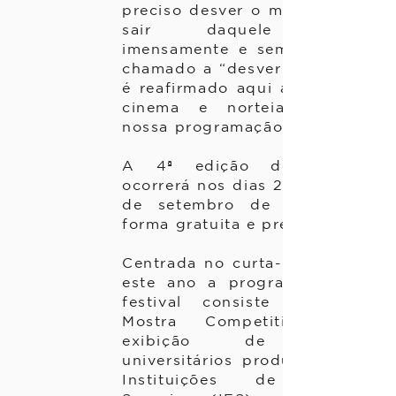
preciso desver o mundo para
sair daquele lugar
imensamente e sem lado”. O
chamado a “desver o mundo”
é reafirmado aqui através do
cinema e norteia toda a
nossa programação.
A 4ª edição do Desver
ocorrerá nos dias 28, 29 e 30
de setembro de 2022, de
forma gratuita e presencial.
Centrada no curta-metragem,
este ano a programação do
festival consiste em uma
Mostra Competitiva para
exibição de filmes
universitários produzidos em
Instituições de Ensino