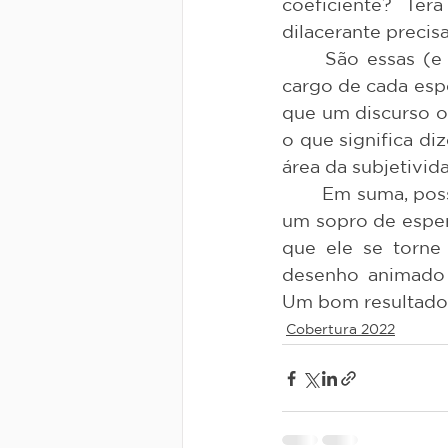
coeficiente? Te
dilacerante precis
	São essas (e possivelmente outras) questões que o curta levanta e deixa a 
cargo de cada espe
que um discurso ob
o que significa di
área da subjetivida
	Em suma, pos
um sopro de espera
que ele se torne
desenho animado 
Um bom resultado 
Cobertura 2022