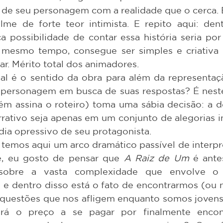
o de seu personagem com a realidade que o cerca. 
lme de forte teor intimista. E repito aqui: de
ca possibilidade de contar essa história seria po
 mesmo tempo, consegue ser simples e criativa
r. Mérito total dos animadores.  
u personagem em busca de suas respostas? É nest
ém assina o roteiro) toma uma sábia decisão: a de
rrativo seja apenas em um conjunto de alegorias i
ia opressivo de seu protagonista. 
te, eu gosto de pensar que 
A Raiz de Um
 é ante
sobre a vasta complexidade que envolve o 
e dentro disso está o fato de encontrarmos (ou n
 questões que nos afligem enquanto somos jovens.
erá o preço a se pagar por finalmente encon