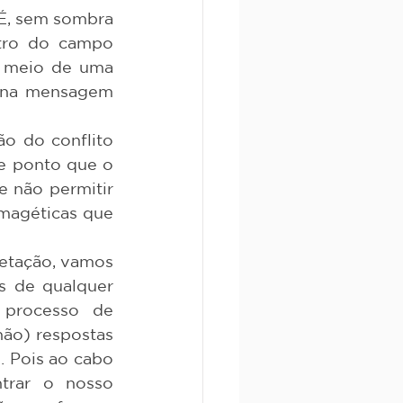
É, sem sombra 
ntro do campo 
r meio de uma 
 na mensagem 
e ponto que o 
 não permitir 
magéticas que 
s de qualquer 
processo de 
ão) respostas 
 Pois ao cabo 
trar o nosso 