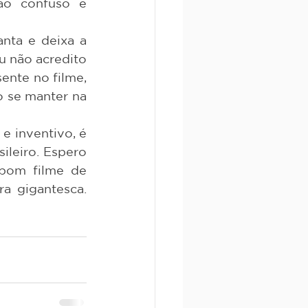
o confuso e 
 não acredito 
nte no filme, 
o se manter na 
e inventivo, é 
leiro. Espero 
bom filme de 
 gigantesca. 