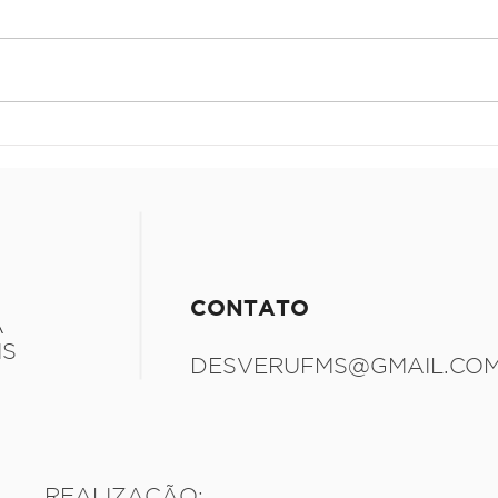
Um estudo sobre planos
Spoi
detalhes
medi
CONTATO
A
MS
DESVERUFMS@GMAIL.CO
REALIZAÇÃO: