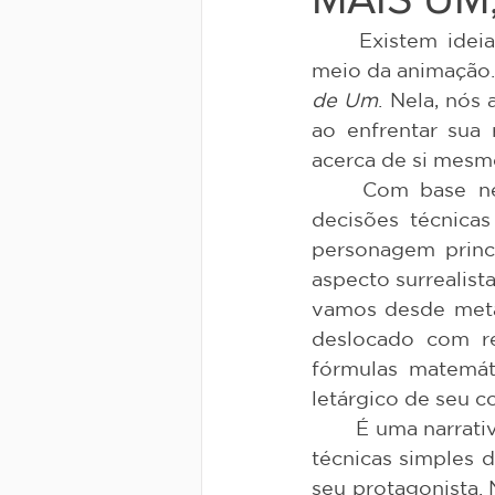
	Existem ideias de produção audiovisual que só podem ser concebidas por 
meio da animação.
de Um
. Nela, nós
ao enfrentar sua 
acerca de si mesm
	Com base nessa premissa, o curta se utiliza de uma série de inventivas 
decisões técnica
personagem princ
aspecto surrealist
vamos desde metá
deslocado com re
fórmulas matemát
letárgico de seu co
	É uma narrativa que, em minha opinião, encontra o seu mérito na utilização de 
técnicas simples 
seu protagonista.