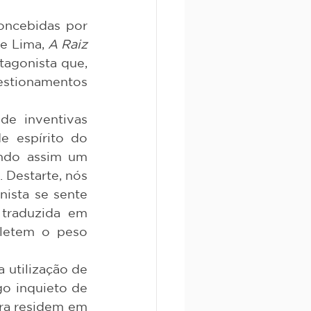
e Lima, 
A Raiz 
agonista que, 
estionamentos 
 espírito do 
ndo assim um 
 Destarte, nós 
sta se sente 
traduzida em 
letem o peso 
o inquieto de 
ra residem em 