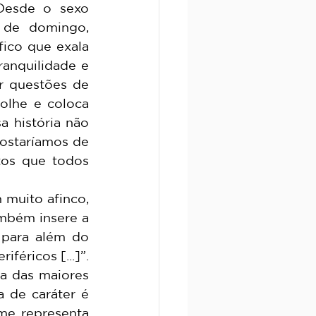
esde o sexo 
de domingo, 
co que exala 
anquilidade e 
r questões de 
olhe e coloca 
 história não 
ostaríamos de 
os que todos 
mbém insere a 
para além do 
éricos [...]”. 
 das maiores 
 de caráter é 
me representa 