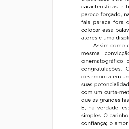
características e 
parece forçado, n
fala parece fora
colocar essa pala
atores é uma displ
	Assim como quando escuto meus álbuns favoritos, assisto a esse filme com a 
mesma convicçã
cinematográfico 
congratulações. 
desemboca em um f
suas potencialidad
com um curta-metr
que as grandes his
E, na verdade, es
simples. O carin
confiança; o amor