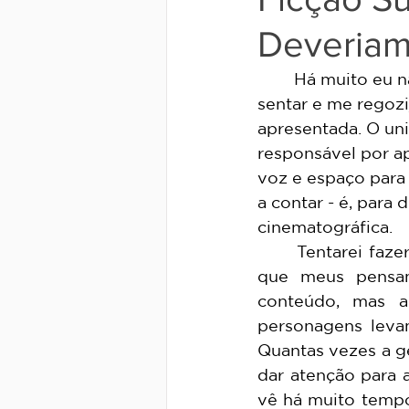
Deveriam
	Há muito eu não via um filme em que minha única preocupação era apenas 
sentar e me regozi
apresentada. 
O uni
responsável por a
voz e espaço para
a contar - é, para
cinematográfica.
	Tentarei fazer um exercício de cadenciar meus comentários para não deixar 
que meus pensam
conteúdo, mas ap
personagens leva
Quantas vezes a ge
dar atenção para 
vê há muito tempo