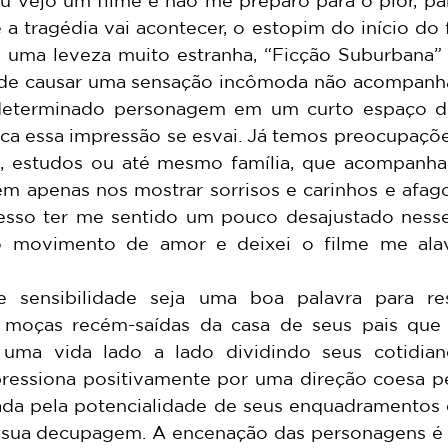
a tragédia vai acontecer, o estopim do início do f
 uma leveza muito estranha, “Ficção Suburbana”
É de causar uma sensação incômoda não acompanh
 determinado personagem em um curto espaço d
oca essa impressão se esvai. Já temos preocupaçõe
lho, estudos ou até mesmo família, que acompanhar
m apenas nos mostrar sorrisos e carinhos e afag
esso ter me sentido um pouco desajustado nesse
 movimento de amor e deixei o filme me alav
 moças recém-saídas da casa de seus pais que
uma vida lado a lado dividindo seus cotidiano
essiona positivamente por uma direção coesa pe
cada pela potencialidade de seus enquadramentos e
 sua decupagem. A encenação das personagens é 