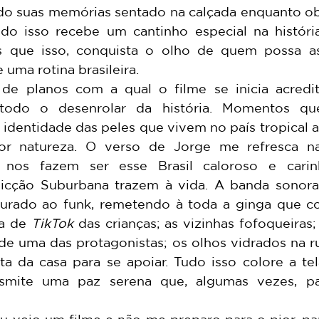
o suas memórias sentado na calçada enquanto ob
o isso recebe um cantinho especial na história
 que isso, conquista o olho de quem possa assi
uma rotina brasileira. 
 todo o desenrolar da história. Momentos qu
identidade das peles que vivem no país tropical 
or natureza. O verso de Jorge me refresca n
e nos fazem ser esse Brasil caloroso e cari
icção Suburbana trazem à vida. A banda sonora
urado ao funk, remetendo à toda a ginga que co
a de 
TikTok
 das crianças; as vizinhas fofoqueiras;
e uma das protagonistas; os olhos vidrados na ru
a da casa para se apoiar. Tudo isso colore a tel
nsmite uma paz serena que, algumas vezes, p