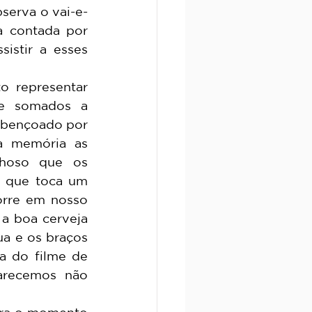
serva o vai-e-
 contada por 
stir a esses 
e somados a 
abençoado por 
a memória as 
nhoso que os 
 que toca um 
rre em nosso 
 a boa cerveja 
a e os braços 
a do filme de 
arecemos não 