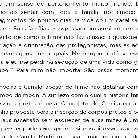
e um senso de pertencimento muito grande. D
nho ao sentar com toda a família no almoço 
mentos de poucos dias na vida de um casal sáfi
dade. Suas famílias transpassam um ambiente de tr
uito de como o filme não faz alusão a quaisque
lação à orientação das protagonistas, mas as ac
ersonagens como iguais. Me pergunto até se essa
ra e eu me perdi na sedução de uma vida como g
saber? Para mim não importa. São esses moment
ampo da moda. A sutileza com a qual a história ta
ssoas pretas é bela. O projeto de Camila ecoa 
nha proposta para a inserção de corpos pretos e perif
sua ascensão sem esquecer de suas raízes é uma
pessoa pode carregar em si e aqui essa nobreza
fala de Camila. Muito me toca a maneira que o fil