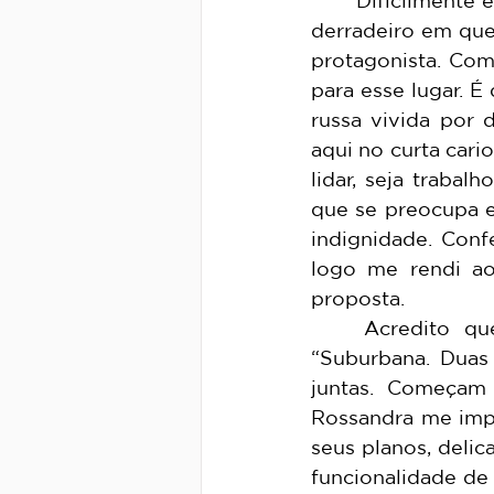
	Dificilmente eu vejo um filme e não me preparo para o pior, para o momento 
derradeiro em que 
protagonista. Com
para esse lugar. 
russa vivida por
aqui no curta cari
lidar, seja traba
que se preocupa e
indignidade. Conf
logo me rendi ao
proposta.
	Acredito que sensibilidade seja uma boa palavra para resumir “Ficção 
“Suburbana. Duas
juntas. Começam 
Rossandra me impr
seus planos, deli
funcionalidade de