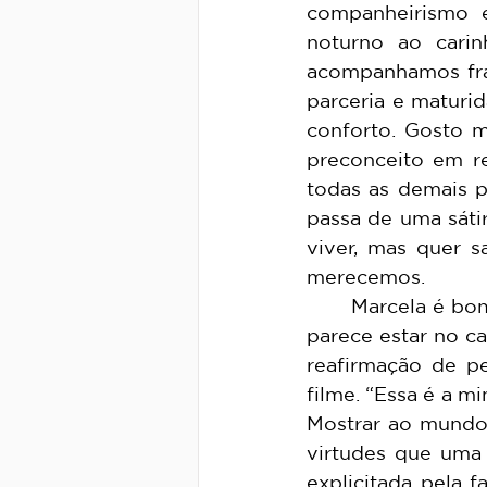
companheirismo 
noturno ao cari
acompanhamos frag
parceria e maturi
conforto. Gosto m
preconceito em re
todas as demais p
passa de uma sáti
viver, mas quer 
merecemos.
	Marcela é bombeira e Camila, apesar do filme não detalhar com muito afinco, 
parece estar no c
reafirmação de pe
filme. “Essa é a mi
Mostrar ao mundo 
virtudes que uma 
explicitada pela 