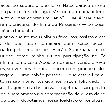
traços do subúrbio brasileiro. Nada parece estere
ada parece fora do lugar. Vez ou outra uma interp
 de tom, mas cobrar um “erro” — se é que devo 
vra no universo do filme de Rossandra — de poss
icência tamanha. 
o de que tudo terminará bem. Cada peça d
criado pela equipe de “Ficção Suburbana" é m
Curioso como minha última participação no Fes
ilme como esse. Após tantos anos vendo e reven
es, subversões e teorias, encerro um grande ciclo 
agem — uma paixão pessoal — que está ali para 
tórias são momentos que nos trazem felicidade gen
ses fragmentos das nossas trajetórias são geral
ho de quem amamos; a compreensão de quem depos
 de quem devotamos nossa lealdade e gentileza. 