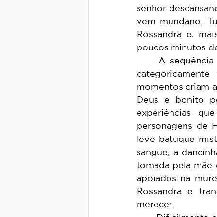
senhor descansand
vem mundano. Tud
Rossandra e, mais
poucos minutos de 
	A sequência de planos com a qual o filme se inicia acredito representar 
categoricamente
momentos criam a 
Deus e bonito p
experiências qu
personagens de F
leve batuque mist
sangue; a dancinh
tomada pela mãe d
apoiados na muret
Rossandra e tra
merecer. 