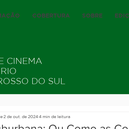
MAÇÃO
COBERTURA
SOBRE
EDI
DE CINEMA
ÁRIO
ROSSO DO SUL
de
2 de out. de 2024
4 min de leitura
uburbana: Ou Como as Co