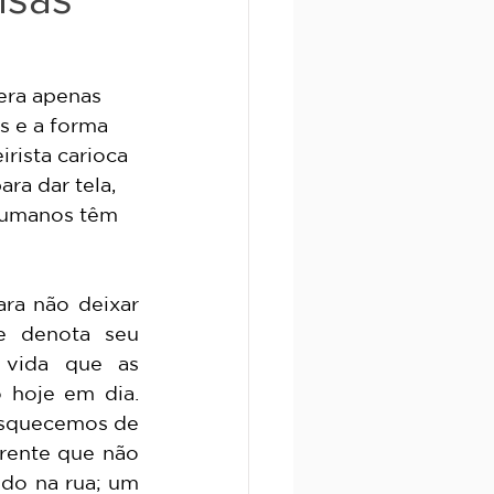
s e a forma 
rista carioca 
a dar tela, 
humanos têm 
 denota seu 
 vida que as 
hoje em dia. 
esquecemos de 
rente que não 
do na rua; um 