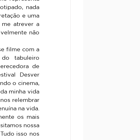
otipado, nada 
retação e uma 
me atrever a 
ivelmente não 
o tabuleiro 
erecedora de 
tival Desver 
do o cinema, 
da minha vida 
nos relembrar 
uína na vida. 
mente os mais 
itamos nossa 
Tudo isso nos 