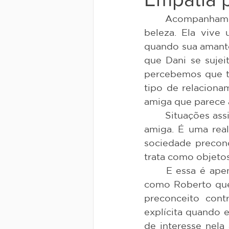
	Acompanhamos a história de Dani, uma travesti que trabalha em um salão de 
beleza. Ela viv
quando sua amante 
que Dani se sujei
percebemos que ta
tipo de relacion
amiga que parece a
	Situações assim são comuns não apenas para a protagonista, sugere a mesma 
amiga. É uma real
sociedade precon
trata como objetos
	E essa é apenas uma das camadas dessa história, representada por homens 
como Roberto que,
preconceito cont
explícita quando e
de interesse nel