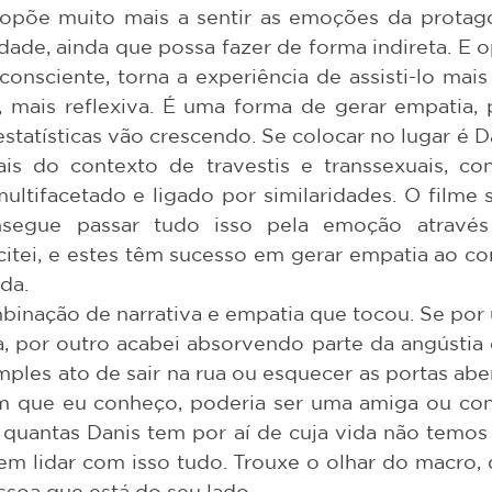
dade, ainda que possa fazer de forma indireta. E o
onsciente, torna a experiência de assisti-lo mais 
, mais reflexiva. É uma forma de gerar empatia, 
estatísticas vão crescendo. Se colocar no lugar é D
s do contexto de travestis e transsexuais, con
tifacetado e ligado por similaridades. O filme s
egue passar tudo isso pela emoção através 
citei, e estes têm sucesso em gerar empatia ao co
da. 
a, por outro acabei absorvendo parte da angústia d
mples ato de sair na rua ou esquecer as portas aber
m que eu conheço, poderia ser uma amiga ou conh
quantas Danis tem por aí de cuja vida não temos 
 lidar com isso tudo. Trouxe o olhar do macro, do
ssoa que está do seu lado.