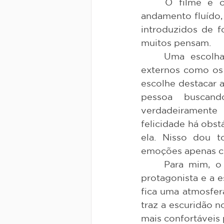
	O filme é claro em sua mensagem, e sua narrativa cotidiana tem um 
andamento fluído,
introduzidos de f
muitos pensam. 
	Uma escolha da direção que muito me agrada é não focar nos fatores 
externos como os p
escolhe destacar a
pessoa buscand
verdadeiramente 
felicidade há obstá
ela. Nisso dou t
emoções apenas co
	Para mim, o desfecho se dá com sentimentos conflitantes, o medo pela 
protagonista e a e
fica uma atmosfera
traz a escuridão 
mais confortáveis 