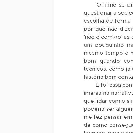
	O filme se propõe muito mais a sentir as emoções da protagonista, do que 
questionar a socie
escolha de forma c
por que não dizer
‘não é comigo’ as 
um pouquinho mai
mesmo tempo é mul
bom quando cons
técnicos, como já 
história bem conta
	E foi essa combinação de narrativa e empatia que tocou. Se por um lado fiquei 
imersa na narrativ
que lidar com o si
poderia ser algué
me fez pensar em 
de como conseguem
humano, para a pe