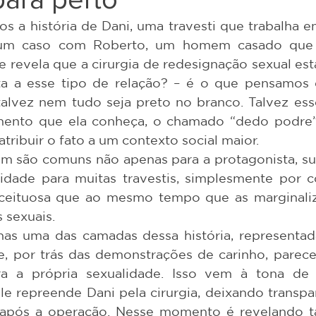
e um caso com Roberto, um homem casado que 
revela que a cirurgia de redesignação sexual está
ta a esse tipo de relação? – é o que pensamos d
lvez nem tudo seja preto no branco. Talvez esse
amento que ela conheça, o chamado “dedo podre”
tribuir o fato a um contexto social maior. 
idade para muitas travestis, simplesmente por 
ceituosa que ao mesmo tempo que as marginaliz
 sexuais. 
 por trás das demonstrações de carinho, parece
ra a própria sexualidade. Isso vem à tona de 
le repreende Dani pela cirurgia, deixando transpar
a após a operação. Nesse momento é revelando 