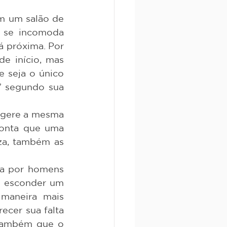
se incomoda 
 próxima. Por 
e início, mas 
 seja o único 
 segundo sua 
conta que uma 
a, também as 
 esconder um 
maneira mais 
ecer sua falta 
também que o 