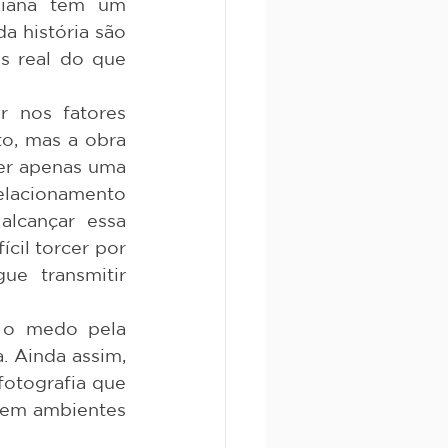
 história são 
s real do que 
o, mas a obra 
er apenas uma 
acionamento 
lcançar essa 
cil torcer por 
e transmitir 
. Ainda assim, 
otografia que 
 em ambientes 