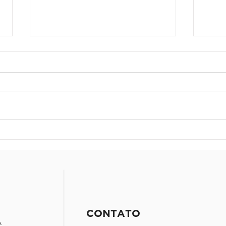
Um estudo sobre planos
Spoi
detalhes
medi
CONTATO
A