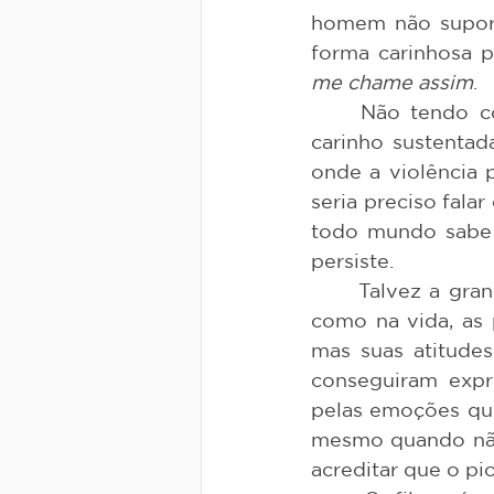
homem não suport
forma carinhosa p
me chame assim
.
	Não tendo como prosseguir com o relacionamento, a fachada de amor e 
carinho sustentad
onde a violência p
seria preciso fala
todo mundo sabe d
persiste.
	Talvez a grande sacada do filme seja mostrar a violência velada, pois assim 
como na vida, as 
mas suas atitudes
conseguiram expr
pelas emoções que
mesmo quando não 
acreditar que o pi