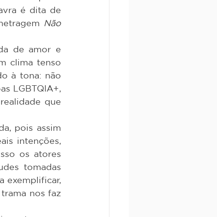
ra é dita de 
-metragem 
Não 
m clima tenso 
do à tona: não 
oas LGBTQIA+, 
realidade que 
is intenções, 
so os atores 
udes tomadas 
exemplificar, 
trama nos faz 