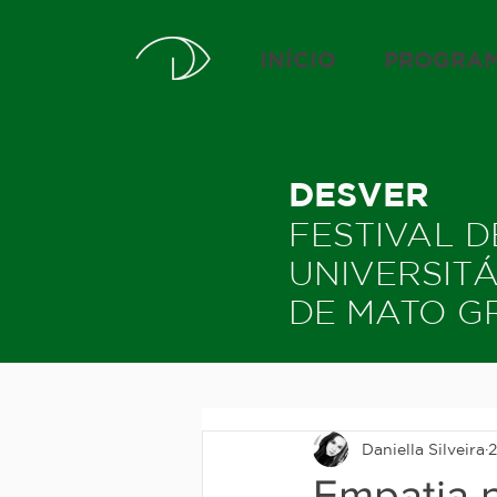
INÍCIO
PROGRA
DESVER
FESTIVAL 
UNIVERSIT
DE MATO G
Daniella Silveira
2
Empatia 