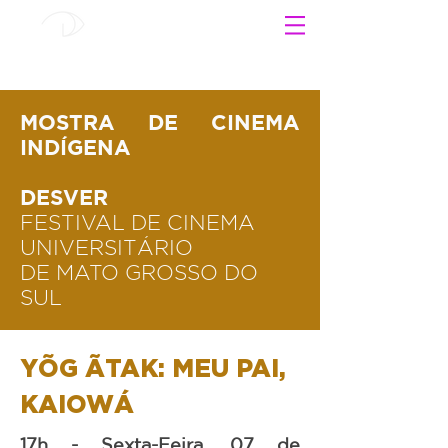
MOSTRA DE CINEMA
INDÍGENA
DESVER
FESTIVAL DE CINEMA
UNIVERSITÁRIO
DE MATO GROSSO DO
SUL
YÕG ÃTAK: MEU PAI,
KAIOWÁ
17h - Sexta-Feira, 07 de